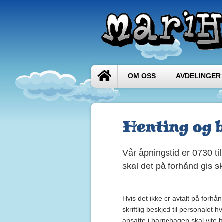
OM OSS
AVDELINGER
Henting og 
Vår åpningstid er 0730 ti
skal det på forhånd gis skr
Hvis det ikke er avtalt på forh
skriftlig beskjed til personalet 
ansatte i barnehagen skal vite h