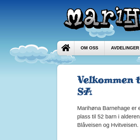
OM OSS
AVDELINGER
Velkommen t
SA
Marihøna Barnehage er e
plass til 52 barn i aldere
Blåveisen og Hvitveisen.