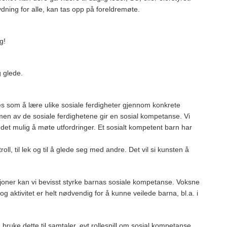
dning for alle, kan tas opp på foreldremøte.
g!
 glede.
s som å lære ulike sosiale ferdigheter gjennom konkrete
en av de sosiale ferdighetene gir en sosial kompetanse. Vi
et mulig å møte utfordringer. Et sosialt kompetent barn har
oll, til lek og til å glede seg med andre. Det vil si kunsten å
oner kan vi bevisst styrke barnas sosiale kompetanse. Voksne
og aktivitet er helt nødvendig for å kunne veilede barna, bl.a. i
g bruke dette til samtaler, evt rollespill om sosial kompetanse.