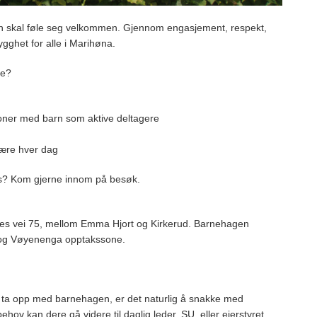
an skal føle seg velkommen. Gjennom engasjement, respekt,
gghet for alle i Marihøna.
ge?
isjoner med barn som aktive deltagere
fære hver dag
 oss? Kom gjerne innom på besøk.
ses vei 75, mellom Emma Hjort og Kirkerud. Barnehagen
s og Vøyenenga opptakssone.
il ta opp med barnehagen, er det naturlig å snakke med
hov kan dere gå videre til daglig leder, SU, eller eierstyret.