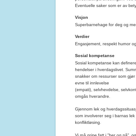
Eventuelle saker som er av bety
Visjon
Superbarnehage for deg og me
Verdier
Engasjement, respekt humor og
Sosial kompetanse
Sosial kompetanse kan definere
hendelser i hverdagslivet. Summ
snakker om ressurser som gjør d
evne til innlevelse
(empati), selvhevdelse, selvkontr
omgås hverandre.
Gjennom lek og hverdagssituasj
som involverer seg i barnas lek 
konfliktløsing.
Vi må gripe fatt i "her og nå", o