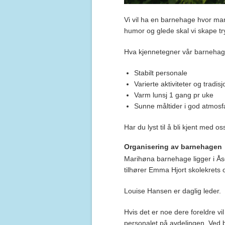
Vi vil ha en barnehage hvor m
humor og glede skal vi skape try
Hva kjennetegner vår barneha
Stabilt personale
Varierte aktiviteter og trad
Varm lunsj 1 gang pr uke
Sunne måltider i god atmos
Har du lyst til å bli kjent med
Organisering av barnehagen
Marihøna barnehage ligger i Å
tilhører Emma Hjort skolekret
Louise Hansen er daglig leder.
Hvis det er noe dere foreldre v
personalet på avdelingen. Ved be