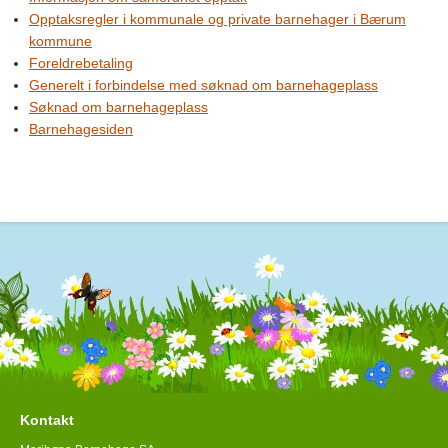
Opptaksregler i kommunale og private barnehager i Bærum
kommune
Foreldrebetaling
Generelt i forbindelse med søknad om barnehageplass
Søknad om barnehageplass
Barnehagesiden
Kontakt